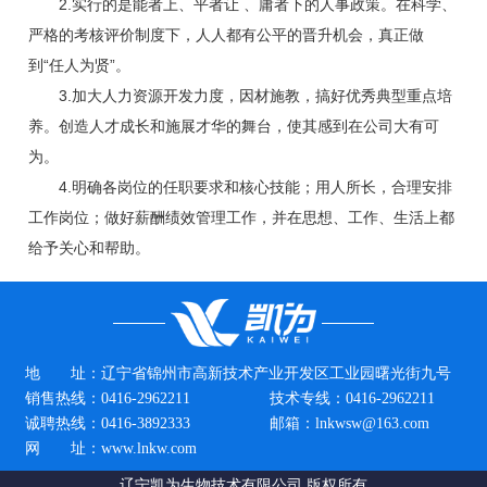
2.实行的是能者上、平者让 、庸者下的人事政策。在科学、
严格的考核评价制度下，人人都有公平的晋升机会，真正做
到“任人为贤”。
3.加大人力资源开发力度，因材施教，搞好优秀典型重点培
养。创造人才成长和施展才华的舞台，使其感到在公司大有可
为。
4.明确各岗位的任职要求和核心技能；用人所长，合理安排
工作岗位；做好薪酬绩效管理工作，并在思想、工作、生活上都
给予关心和帮助。
地 址：
辽宁省锦州市高新技术产业开发区工业园曙光街九号
销售热线：
0416-2962211
技术专线：
0416-2962211
诚聘热线：
0416-3892333
邮箱：
lnkwsw@163.com
网 址：
www.lnkw.com
辽宁凯为生物技术有限公司
版权所有