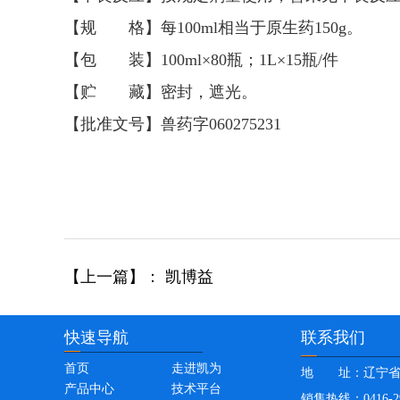
【规 格】每100ml相当于原生药150g。
【包 装】100ml×80瓶；1L×15瓶/件
【贮 藏】密封，遮光。
【批准文号】兽药字060275231
【上一篇】： 凯博益
快速导航
联系我们
首页
走进凯为
地 址：
辽宁
产品中心
技术平台
销售热线：
0416-2