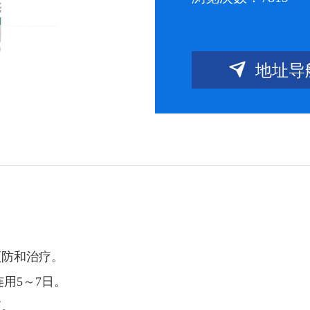

地址导
防和治疗。
连用5～7日。
应。